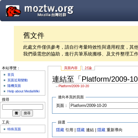
舊文件
此處文件僅供參考，請自行考量時效性與適用程度，其
我們亟需您的協助，進行共筆系統搬移、及文件整理工
頁面內容
討論
本站導覽：
首頁
連結至「Platform/2009-
頁面近期變動
隨機頁面
←
Platform/2009-10-20
Help about MediaWiki
連向本頁的頁面
搜尋
頁面：
篩選
工具:
特殊頁面
隱藏
引用 |
隱藏
連結 |
隱藏
重新導向