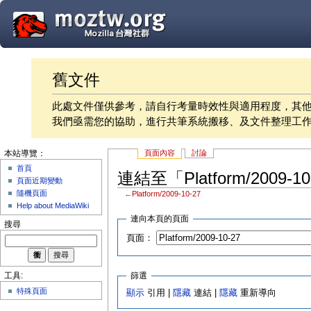
舊文件
此處文件僅供參考，請自行考量時效性與適用程度，其
我們亟需您的協助，進行共筆系統搬移、及文件整理工
頁面內容
討論
本站導覽：
首頁
連結至「Platform/2009-
頁面近期變動
隨機頁面
←
Platform/2009-10-27
Help about MediaWiki
連向本頁的頁面
搜尋
頁面：
篩選
工具:
特殊頁面
顯示
引用 |
隱藏
連結 |
隱藏
重新導向