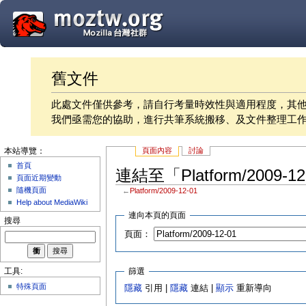
舊文件
此處文件僅供參考，請自行考量時效性與適用程度，其
我們亟需您的協助，進行共筆系統搬移、及文件整理工
頁面內容
討論
本站導覽：
首頁
連結至「Platform/2009-
頁面近期變動
隨機頁面
←
Platform/2009-12-01
Help about MediaWiki
連向本頁的頁面
搜尋
頁面：
篩選
工具:
特殊頁面
隱藏
引用 |
隱藏
連結 |
顯示
重新導向