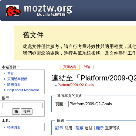
舊文件
此處文件僅供參考，請自行考量時效性與適用程度，其
我們亟需您的協助，進行共筆系統搬移、及文件整理工
頁面內容
討論
本站導覽：
首頁
連結至「Platform/2009-
頁面近期變動
隨機頁面
←
Platform/2009-Q2-Goals
Help about MediaWiki
連向本頁的頁面
搜尋
頁面：
篩選
工具:
特殊頁面
顯示
引用 |
隱藏
連結 |
顯示
重新導向