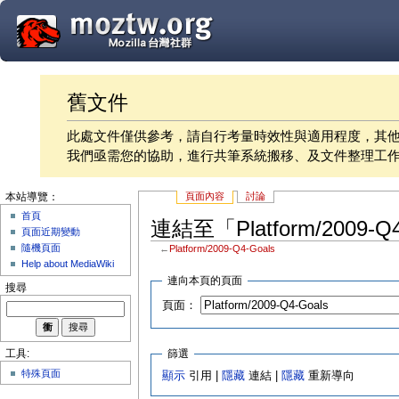
舊文件
此處文件僅供參考，請自行考量時效性與適用程度，其
我們亟需您的協助，進行共筆系統搬移、及文件整理工
頁面內容
討論
本站導覽：
首頁
連結至「Platform/2009-
頁面近期變動
隨機頁面
←
Platform/2009-Q4-Goals
Help about MediaWiki
連向本頁的頁面
搜尋
頁面：
篩選
工具:
特殊頁面
顯示
引用 |
隱藏
連結 |
隱藏
重新導向