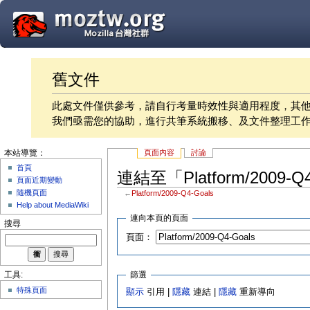
舊文件
此處文件僅供參考，請自行考量時效性與適用程度，其
我們亟需您的協助，進行共筆系統搬移、及文件整理工
頁面內容
討論
本站導覽：
首頁
連結至「Platform/2009-
頁面近期變動
隨機頁面
←
Platform/2009-Q4-Goals
Help about MediaWiki
連向本頁的頁面
搜尋
頁面：
篩選
工具:
特殊頁面
顯示
引用 |
隱藏
連結 |
隱藏
重新導向