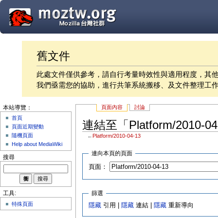
舊文件
此處文件僅供參考，請自行考量時效性與適用程度，其
我們亟需您的協助，進行共筆系統搬移、及文件整理工
頁面內容
討論
本站導覽：
首頁
連結至「Platform/2010-
頁面近期變動
隨機頁面
←
Platform/2010-04-13
Help about MediaWiki
連向本頁的頁面
搜尋
頁面：
篩選
工具:
特殊頁面
隱藏
引用 |
隱藏
連結 |
隱藏
重新導向