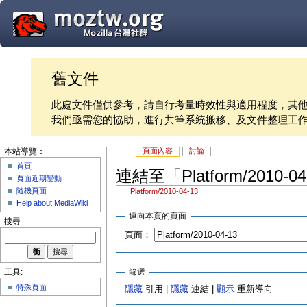
舊文件
此處文件僅供參考，請自行考量時效性與適用程度，其
我們亟需您的協助，進行共筆系統搬移、及文件整理工
頁面內容
討論
本站導覽：
首頁
連結至「Platform/2010-
頁面近期變動
隨機頁面
←
Platform/2010-04-13
Help about MediaWiki
連向本頁的頁面
搜尋
頁面：
篩選
工具:
特殊頁面
隱藏
引用 |
隱藏
連結 |
顯示
重新導向