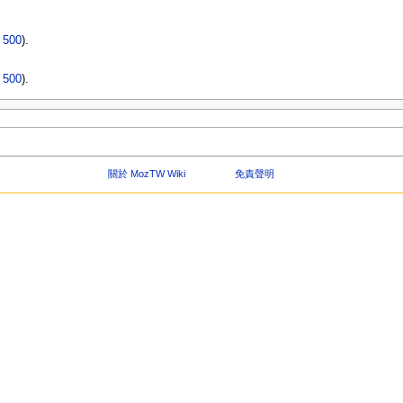
|
500
).
|
500
).
關於 MozTW Wiki
免責聲明