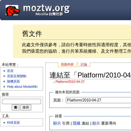
舊文件
此處文件僅供參考，請自行考量時效性與適用程度，其
我們亟需您的協助，進行共筆系統搬移、及文件整理工
頁面內容
討論
本站導覽：
首頁
連結至「Platform/2010-
頁面近期變動
隨機頁面
←
Platform/2010-04-27
Help about MediaWiki
連向本頁的頁面
搜尋
頁面：
篩選
工具:
特殊頁面
顯示
引用 |
隱藏
連結 |
顯示
重新導向