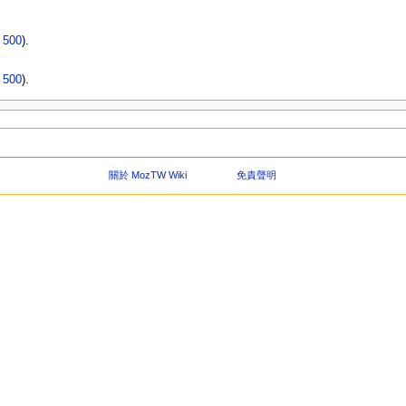
|
500
).
|
500
).
關於 MozTW Wiki
免責聲明