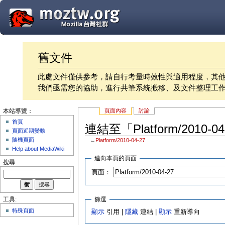
舊文件
此處文件僅供參考，請自行考量時效性與適用程度，其
我們亟需您的協助，進行共筆系統搬移、及文件整理工
頁面內容
討論
本站導覽：
首頁
連結至「Platform/2010-
頁面近期變動
隨機頁面
←
Platform/2010-04-27
Help about MediaWiki
連向本頁的頁面
搜尋
頁面：
篩選
工具:
特殊頁面
顯示
引用 |
隱藏
連結 |
顯示
重新導向