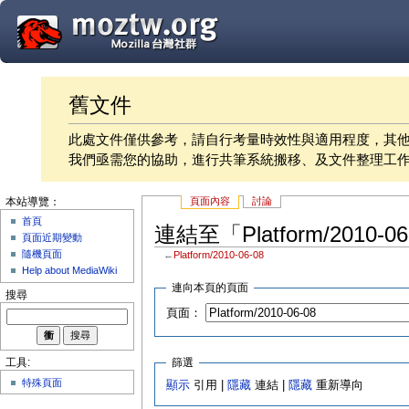
舊文件
此處文件僅供參考，請自行考量時效性與適用程度，其
我們亟需您的協助，進行共筆系統搬移、及文件整理工
頁面內容
討論
本站導覽：
首頁
連結至「Platform/2010-
頁面近期變動
隨機頁面
←
Platform/2010-06-08
Help about MediaWiki
連向本頁的頁面
搜尋
頁面：
篩選
工具:
特殊頁面
顯示
引用 |
隱藏
連結 |
隱藏
重新導向