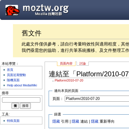
舊文件
此處文件僅供參考，請自行考量時效性與適用程度，其
我們亟需您的協助，進行共筆系統搬移、及文件整理工
頁面內容
討論
本站導覽：
首頁
連結至「Platform/2010-
頁面近期變動
隨機頁面
←
Platform/2010-07-20
Help about MediaWiki
連向本頁的頁面
搜尋
頁面：
篩選
工具:
特殊頁面
隱藏
引用 |
隱藏
連結 |
隱藏
重新導向