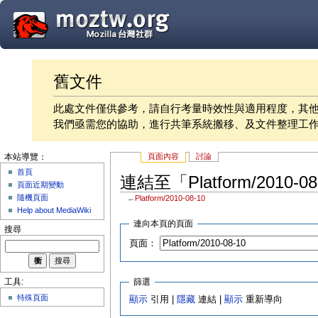
舊文件
此處文件僅供參考，請自行考量時效性與適用程度，其
我們亟需您的協助，進行共筆系統搬移、及文件整理工
頁面內容
討論
本站導覽：
首頁
連結至「Platform/2010-
頁面近期變動
隨機頁面
←
Platform/2010-08-10
Help about MediaWiki
連向本頁的頁面
搜尋
頁面：
篩選
工具:
特殊頁面
顯示
引用 |
隱藏
連結 |
顯示
重新導向