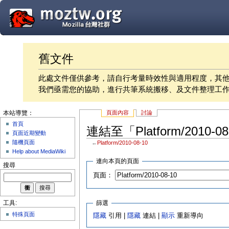
舊文件
此處文件僅供參考，請自行考量時效性與適用程度，其
我們亟需您的協助，進行共筆系統搬移、及文件整理工
頁面內容
討論
本站導覽：
首頁
連結至「Platform/2010-
頁面近期變動
隨機頁面
←
Platform/2010-08-10
Help about MediaWiki
連向本頁的頁面
搜尋
頁面：
篩選
工具:
特殊頁面
隱藏
引用 |
隱藏
連結 |
顯示
重新導向