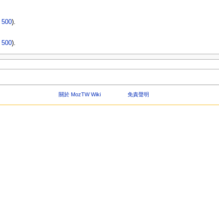
|
500
).
|
500
).
關於 MozTW Wiki
免責聲明