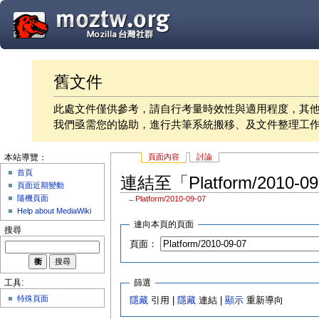
舊文件
此處文件僅供參考，請自行考量時效性與適用程度，其
我們亟需您的協助，進行共筆系統搬移、及文件整理工
頁面內容
討論
本站導覽：
首頁
連結至「Platform/2010-
頁面近期變動
隨機頁面
←
Platform/2010-09-07
Help about MediaWiki
連向本頁的頁面
搜尋
頁面：
篩選
工具:
特殊頁面
隱藏
引用 |
隱藏
連結 |
顯示
重新導向