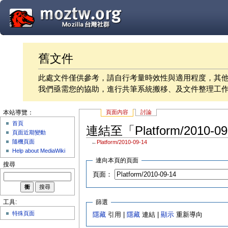
舊文件
此處文件僅供參考，請自行考量時效性與適用程度，其
我們亟需您的協助，進行共筆系統搬移、及文件整理工
頁面內容
討論
本站導覽：
首頁
連結至「Platform/2010-
頁面近期變動
隨機頁面
←
Platform/2010-09-14
Help about MediaWiki
連向本頁的頁面
搜尋
頁面：
篩選
工具:
特殊頁面
隱藏
引用 |
隱藏
連結 |
顯示
重新導向