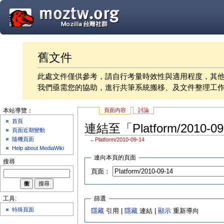
舊文件
此處文件僅供參考，請自行考量時效性與適用程度，其
我們亟需您的協助，進行共筆系統搬移、及文件整理工
頁面內容
討論
本站導覽：
首頁
連結至「Platform/2010-
頁面近期變動
隨機頁面
←
Platform/2010-09-14
Help about MediaWiki
連向本頁的頁面
搜尋
頁面：
篩選
工具:
特殊頁面
隱藏
引用 |
隱藏
連結 |
顯示
重新導向