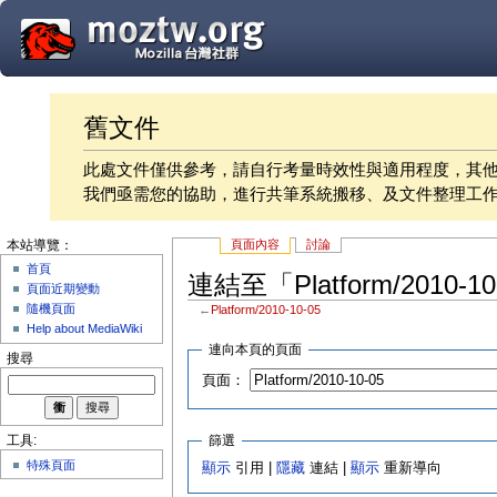
舊文件
此處文件僅供參考，請自行考量時效性與適用程度，其
我們亟需您的協助，進行共筆系統搬移、及文件整理工
頁面內容
討論
本站導覽：
首頁
連結至「Platform/2010-
頁面近期變動
隨機頁面
←
Platform/2010-10-05
Help about MediaWiki
連向本頁的頁面
搜尋
頁面：
篩選
工具:
特殊頁面
顯示
引用 |
隱藏
連結 |
顯示
重新導向