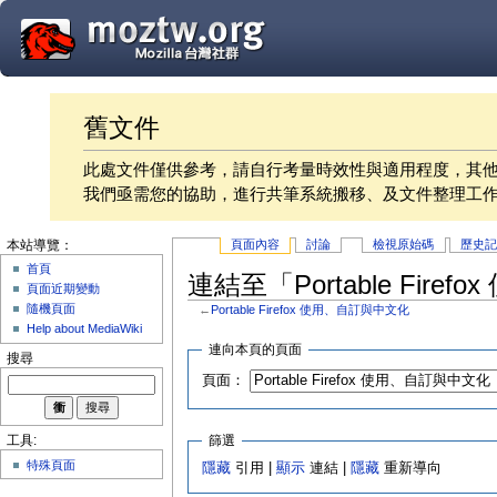
舊文件
此處文件僅供參考，請自行考量時效性與適用程度，其
我們亟需您的協助，進行共筆系統搬移、及文件整理工
頁面內容
討論
檢視原始碼
歷史
本站導覽：
首頁
連結至「Portable Fir
頁面近期變動
隨機頁面
←
Portable Firefox 使用、自訂與中文化
Help about MediaWiki
連向本頁的頁面
搜尋
頁面：
篩選
工具:
特殊頁面
隱藏
引用 |
顯示
連結 |
隱藏
重新導向