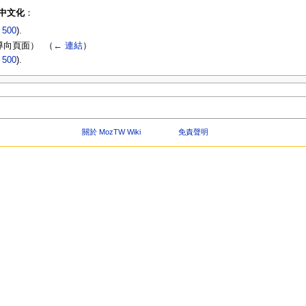
訂與中文化
：
|
500
).
向頁面） ‎
（
← 連結
）
|
500
).
關於 MozTW Wiki
免責聲明