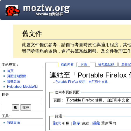
舊文件
此處文件僅供參考，請自行考量時效性與適用程度，其
我們亟需您的協助，進行共筆系統搬移、及文件整理工
頁面內容
討論
檢視原始碼
歷史
本站導覽：
首頁
連結至「Portable Fir
頁面近期變動
隨機頁面
←
Portable Firefox 使用、自訂與中文化
Help about MediaWiki
連向本頁的頁面
搜尋
頁面：
篩選
工具:
特殊頁面
顯示
引用 |
顯示
連結 |
隱藏
重新導向