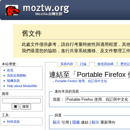
舊文件
此處文件僅供參考，請自行考量時效性與適用程度，其
我們亟需您的協助，進行共筆系統搬移、及文件整理工
頁面內容
討論
檢視原始碼
歷史
本站導覽：
首頁
連結至「Portable Fir
頁面近期變動
隨機頁面
←
Portable Firefox 使用、自訂與中文化
Help about MediaWiki
連向本頁的頁面
搜尋
頁面：
篩選
工具:
特殊頁面
顯示
引用 |
隱藏
連結 |
顯示
重新導向