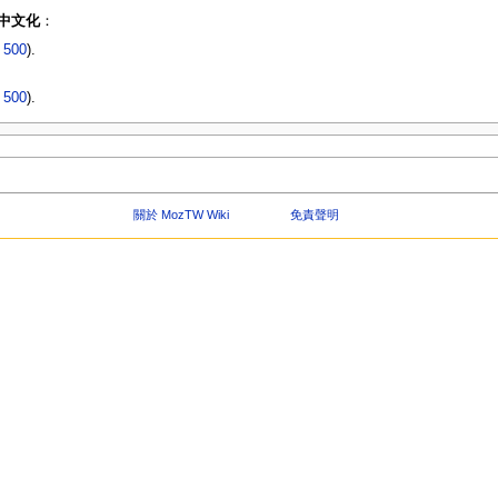
訂與中文化
：
|
500
).
|
500
).
關於 MozTW Wiki
免責聲明