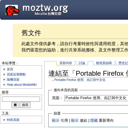
舊文件
此處文件僅供參考，請自行考量時效性與適用程度，其
我們亟需您的協助，進行共筆系統搬移、及文件整理工
頁面內容
討論
檢視原始碼
歷史
本站導覽：
首頁
連結至「Portable Fir
頁面近期變動
隨機頁面
←
Portable Firefox 使用、自訂與中文化
Help about MediaWiki
連向本頁的頁面
搜尋
頁面：
篩選
工具:
特殊頁面
顯示
引用 |
顯示
連結 |
隱藏
重新導向