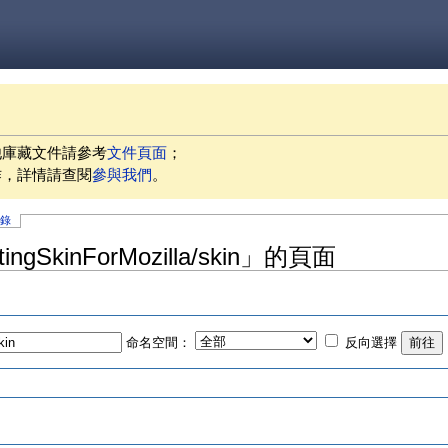
他庫藏文件請參考
文件頁面
；
作，詳情請查閱
參與我們
。
記錄
ingSkinForMozilla/skin」的頁面
命名空間：
反向選擇