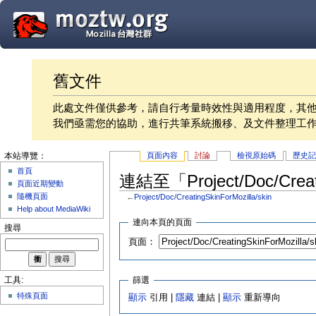
舊文件
此處文件僅供參考，請自行考量時效性與適用程度，其
我們亟需您的協助，進行共筆系統搬移、及文件整理工
頁面內容
討論
檢視原始碼
歷史
本站導覽：
首頁
連結至「Project/Doc/Creat
頁面近期變動
隨機頁面
←
Project/Doc/CreatingSkinForMozilla/skin
Help about MediaWiki
連向本頁的頁面
搜尋
頁面：
篩選
工具:
特殊頁面
顯示
引用 |
隱藏
連結 |
顯示
重新導向