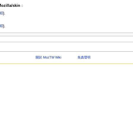
ozilla/skin
：
00
).
00
).
關於 MozTW Wiki
免責聲明