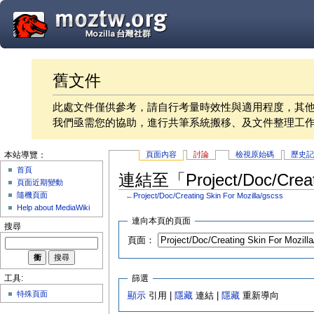
舊文件
此處文件僅供參考，請自行考量時效性與適用程度，其
我們亟需您的協助，進行共筆系統搬移、及文件整理工
頁面內容
討論
檢視原始碼
歷史
本站導覽：
首頁
連結至「Project/Doc/Creat
頁面近期變動
隨機頁面
←
Project/Doc/Creating Skin For Mozilla/gscss
Help about MediaWiki
連向本頁的頁面
搜尋
頁面：
篩選
工具:
特殊頁面
顯示
引用 |
隱藏
連結 |
隱藏
重新導向