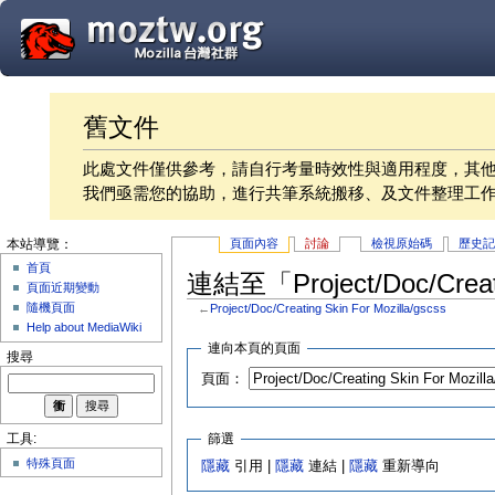
舊文件
此處文件僅供參考，請自行考量時效性與適用程度，其
我們亟需您的協助，進行共筆系統搬移、及文件整理工
頁面內容
討論
檢視原始碼
歷史
本站導覽：
首頁
連結至「Project/Doc/Creat
頁面近期變動
隨機頁面
←
Project/Doc/Creating Skin For Mozilla/gscss
Help about MediaWiki
連向本頁的頁面
搜尋
頁面：
篩選
工具:
特殊頁面
隱藏
引用 |
隱藏
連結 |
隱藏
重新導向