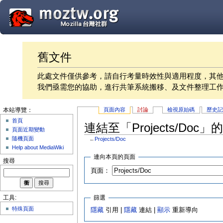
舊文件
此處文件僅供參考，請自行考量時效性與適用程度，其
我們亟需您的協助，進行共筆系統搬移、及文件整理工
頁面內容
討論
檢視原始碼
歷史
本站導覽：
首頁
連結至「Projects/Doc」
頁面近期變動
隨機頁面
←
Projects/Doc
Help about MediaWiki
連向本頁的頁面
搜尋
頁面：
篩選
工具:
特殊頁面
隱藏
引用 |
隱藏
連結 |
顯示
重新導向