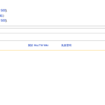
|
500
).
連結
）
|
500
).
關於 MozTW Wiki
免責聲明