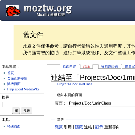
舊文件
此處文件僅供參考，請自行考量時效性與適用程度，其
我們亟需您的協助，進行共筆系統搬移、及文件整理工
頁面內容
討論
檢視原始碼
歷史
本站導覽：
首頁
連結至「Projects/Doc/1
頁面近期變動
隨機頁面
←
Projects/Doc/1minClass
Help about MediaWiki
連向本頁的頁面
搜尋
頁面：
篩選
工具:
特殊頁面
隱藏
引用 |
隱藏
連結 |
顯示
重新導向