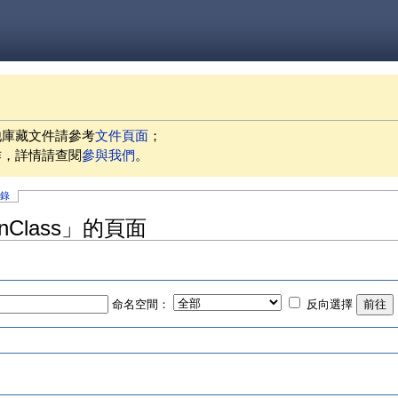
他庫藏文件請參考
文件頁面
；
作，詳情請查閱
參與我們
。
記錄
minClass」的頁面
命名空間：
反向選擇