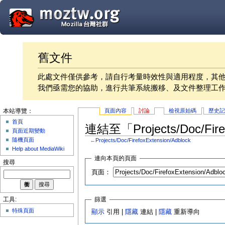
舊文件
此處文件僅供參考，請自行考量時效性與適用程度，其
我們亟需您的協助，進行共筆系統搬移、及文件整理工
頁面內容
討論
檢視原始碼
歷史
本站導覽：
首頁
連結至「Projects/Doc/Fir
頁面近期變動
隨機頁面
←
Projects/Doc/FirefoxExtension/Adblock
Help about MediaWiki
連向本頁的頁面
搜尋
頁面：
篩選
工具:
特殊頁面
顯示
引用 |
隱藏
連結 |
隱藏
重新導向