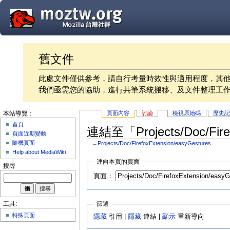
舊文件
此處文件僅供參考，請自行考量時效性與適用程度，其
我們亟需您的協助，進行共筆系統搬移、及文件整理工
頁面內容
討論
檢視原始碼
歷史
本站導覽：
首頁
連結至「Projects/Doc/Fire
頁面近期變動
隨機頁面
←
Projects/Doc/FirefoxExtension/easyGestures
Help about MediaWiki
連向本頁的頁面
搜尋
頁面：
篩選
工具:
特殊頁面
隱藏
引用 |
隱藏
連結 |
顯示
重新導向