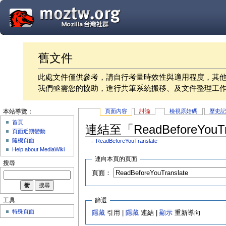
舊文件
此處文件僅供參考，請自行考量時效性與適用程度，其
我們亟需您的協助，進行共筆系統搬移、及文件整理工
頁面內容
討論
檢視原始碼
歷史
本站導覽：
首頁
連結至「ReadBeforeYouT
頁面近期變動
隨機頁面
←
ReadBeforeYouTranslate
Help about MediaWiki
連向本頁的頁面
搜尋
頁面：
篩選
工具:
特殊頁面
隱藏
引用 |
隱藏
連結 |
顯示
重新導向