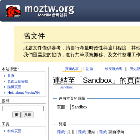
舊文件
此處文件僅供參考，請自行考量時效性與適用程度，其
我們亟需您的協助，進行共筆系統搬移、及文件整理工
頁面內容
討論
檢視原始碼
歷史
本站導覽：
首頁
連結至「Sandbox」的頁
頁面近期變動
隨機頁面
←
Sandbox
Help about MediaWiki
連向本頁的頁面
搜尋
頁面：
篩選
工具:
特殊頁面
隱藏
引用 |
隱藏
連結 |
隱藏
重新導向