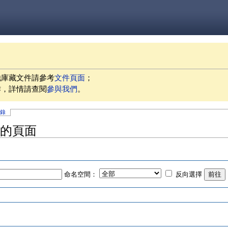
他庫藏文件請參考
文件頁面
；
作，詳情請查閱
參與我們
。
記錄
s」的頁面
命名空間：
反向選擇