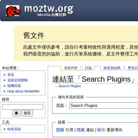
舊文件
此處文件僅供參考，請自行考量時效性與適用程度，其
我們亟需您的協助，進行共筆系統搬移、及文件整理工
頁面內容
討論
檢視原始碼
歷史
本站導覽：
首頁
連結至「Search Plugin
頁面近期變動
隨機頁面
←
Search Plugins
Help about MediaWiki
連向本頁的頁面
搜尋
頁面：
篩選
工具:
特殊頁面
隱藏
引用 |
隱藏
連結 |
顯示
重新導向