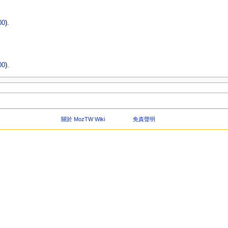
00
).
）
）
00
).
關於 MozTW Wiki
免責聲明