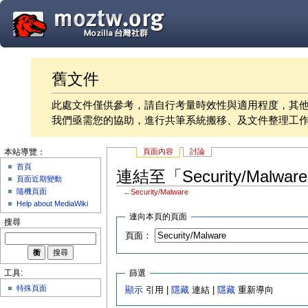
舊文件
此處文件僅供參考，請自行考量時效性與適用程度，其
我們亟需您的協助，進行共筆系統搬移、及文件整理工
頁面內容
討論
本站導覽：
首頁
連結至「Security/Malw
頁面近期變動
隨機頁面
←
Security/Malware
Help about MediaWiki
連向本頁的頁面
搜尋
頁面：
篩選
工具:
特殊頁面
顯示
引用 |
隱藏
連結 |
隱藏
重新導向