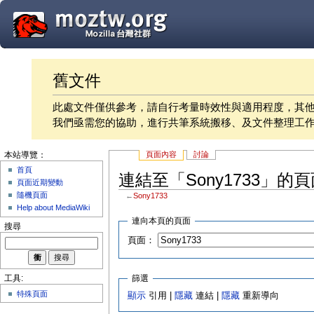
舊文件
此處文件僅供參考，請自行考量時效性與適用程度，其
我們亟需您的協助，進行共筆系統搬移、及文件整理工
頁面內容
討論
本站導覽：
首頁
連結至「Sony1733」的頁
頁面近期變動
隨機頁面
←
Sony1733
Help about MediaWiki
連向本頁的頁面
搜尋
頁面：
篩選
工具:
特殊頁面
顯示
引用 |
隱藏
連結 |
隱藏
重新導向