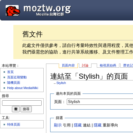
舊文件
此處文件僅供參考，請自行考量時效性與適用程度，其
我們亟需您的協助，進行共筆系統搬移、及文件整理工
頁面內容
討論
檢視原始碼
歷史
本站導覽：
首頁
連結至「Stylish」的頁面
頁面近期變動
隨機頁面
←
Stylish
Help about MediaWiki
連向本頁的頁面
搜尋
頁面：
篩選
工具:
特殊頁面
顯示
引用 |
隱藏
連結 |
隱藏
重新導向