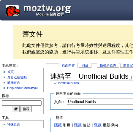
舊文件
此處文件僅供參考，請自行考量時效性與適用程度，其
我們亟需您的協助，進行共筆系統搬移、及文件整理工
頁面內容
討論
檢視原始碼
歷史
本站導覽：
首頁
連結至「Unofficial Buil
頁面近期變動
隨機頁面
←
Unofficial Builds
Help about MediaWiki
連向本頁的頁面
搜尋
頁面：
篩選
工具:
特殊頁面
隱藏
引用 |
隱藏
連結 |
隱藏
重新導向