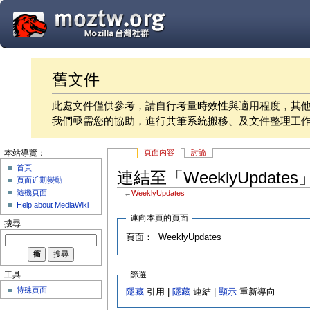
舊文件
此處文件僅供參考，請自行考量時效性與適用程度，其
我們亟需您的協助，進行共筆系統搬移、及文件整理工
頁面內容
討論
本站導覽：
首頁
連結至「WeeklyUpdate
頁面近期變動
隨機頁面
←
WeeklyUpdates
Help about MediaWiki
連向本頁的頁面
搜尋
頁面：
篩選
工具:
特殊頁面
隱藏
引用 |
隱藏
連結 |
顯示
重新導向