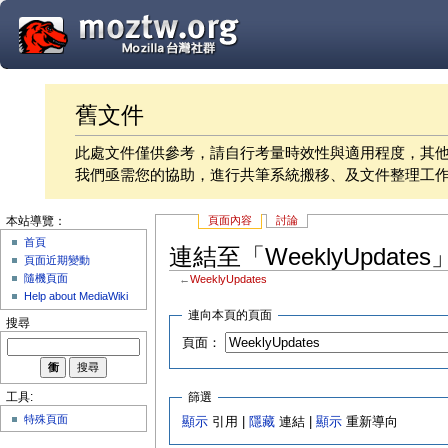
舊文件
此處文件僅供參考，請自行考量時效性與適用程度，其
我們亟需您的協助，進行共筆系統搬移、及文件整理工
頁面內容
討論
本站導覽：
首頁
連結至「WeeklyUpdate
頁面近期變動
隨機頁面
←
WeeklyUpdates
Help about MediaWiki
連向本頁的頁面
搜尋
頁面：
篩選
工具:
特殊頁面
顯示
引用 |
隱藏
連結 |
顯示
重新導向