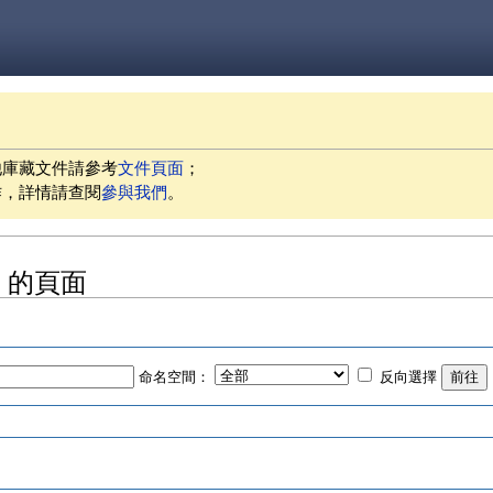
他庫藏文件請參考
文件頁面
；
作，詳情請查閱
參與我們
。
s」的頁面
命名空間：
反向選擇