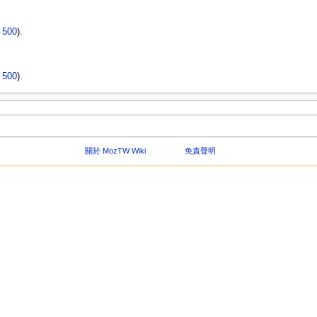
|
500
).
|
500
).
關於 MozTW Wiki
免責聲明