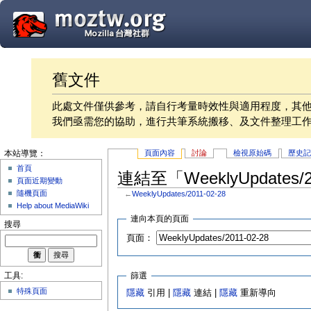
舊文件
此處文件僅供參考，請自行考量時效性與適用程度，其
我們亟需您的協助，進行共筆系統搬移、及文件整理工
頁面內容
討論
檢視原始碼
歷史
本站導覽：
首頁
連結至「WeeklyUpdates/
頁面近期變動
隨機頁面
←
WeeklyUpdates/2011-02-28
Help about MediaWiki
連向本頁的頁面
搜尋
頁面：
篩選
工具:
特殊頁面
隱藏
引用 |
隱藏
連結 |
隱藏
重新導向