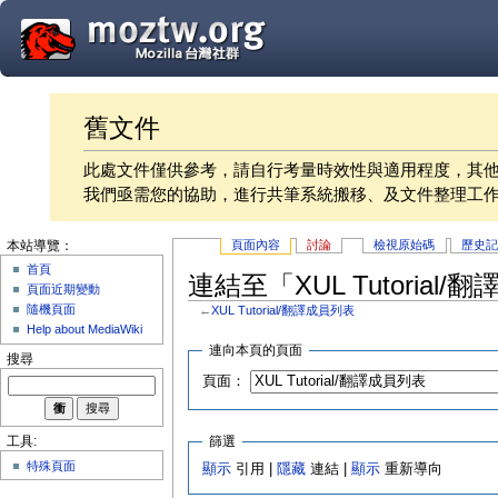
舊文件
此處文件僅供參考，請自行考量時效性與適用程度，其
我們亟需您的協助，進行共筆系統搬移、及文件整理工
頁面內容
討論
檢視原始碼
歷史
本站導覽：
首頁
連結至「XUL Tutoria
頁面近期變動
隨機頁面
←
XUL Tutorial/翻譯成員列表
Help about MediaWiki
連向本頁的頁面
搜尋
頁面：
篩選
工具:
特殊頁面
顯示
引用 |
隱藏
連結 |
顯示
重新導向