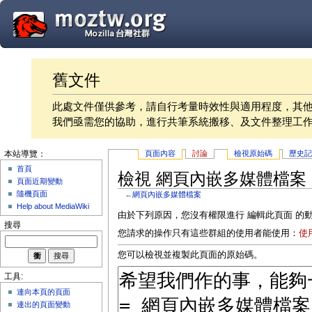
舊文件
此處文件僅供參考，請自行考量時效性與適用程度，其
我們亟需您的協助，進行共筆系統搬移、及文件整理工
頁面內容
討論
檢視原始碼
歷史
本站導覽：
首頁
檢視 網頁內嵌多媒體檔案
頁面近期變動
隨機頁面
←
網頁內嵌多媒體檔案
Help about MediaWiki
由於下列原因，您沒有權限進行 編輯此頁面 的
搜尋
您請求的操作只有這些群組的使用者能使用：
使
您可以檢視並複製此頁面的原始碼。
工具:
連向本頁的頁面
連出的頁面變動