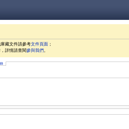
他庫藏文件請參考
文件頁面
；
作，詳情請查閱
參與我們
。
記錄