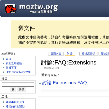
舊文件
此處文件僅供參考，請自行考量時效性與適用程度，其
我們亟需您的協助，進行共筆系統搬移、及文件整理工
頁面內容
討論
檢視原始碼
歷史
本站導覽：
首頁
討論:FAQ:Extensions
頁面近期變動
隨機頁面
重新導向頁面
Help about MediaWiki
重新導向至：
搜尋
討論:Extensions FAQ
工具:
連向本頁的頁面
連出的頁面變動