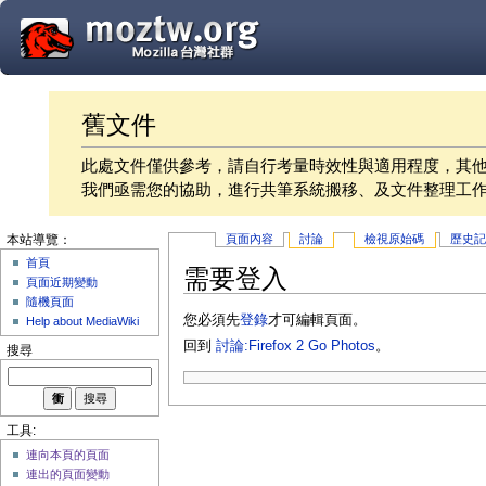
舊文件
此處文件僅供參考，請自行考量時效性與適用程度，其
我們亟需您的協助，進行共筆系統搬移、及文件整理工
頁面內容
討論
檢視原始碼
歷史
本站導覽：
首頁
需要登入
頁面近期變動
隨機頁面
您必須先
登錄
才可編輯頁面。
Help about MediaWiki
回到
討論:Firefox 2 Go Photos
。
搜尋
工具:
連向本頁的頁面
連出的頁面變動