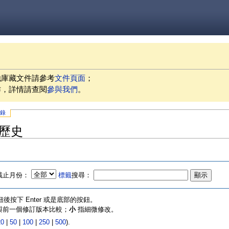
他庫藏文件請參考
文件頁面
；
作，詳情請查閱
參與我們
。
記錄
訂歷史
截止月份：
標籤
搜尋：
按下 Enter 或是底部的按鈕。
指與前一個修訂版本比較；
小
指細微修改。
20
|
50
|
100
|
250
|
500
).