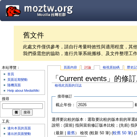
舊文件
此處文件僅供參考，請自行考量時效性與適用程度，其
我們亟需您的協助，進行共筆系統搬移、及文件整理工
頁面內容
討論
檢視原始碼
歷史
本站導覽：
首頁
「Current events」的修
頁面近期變動
隨機頁面
檢視此頁面的日誌
Help about MediaWiki
搜尋修訂
搜尋
截止年份：
選擇要比較的版本：選取要比較的版本前的單選鈕後
工具:
說明：(當前) 指與當前修訂版本比較；(先前) 
連向本頁的頁面
（最新 |
最舊
） 檢視 (較新 50 筆) (
較舊 50 筆
) (
連出的頁面變動