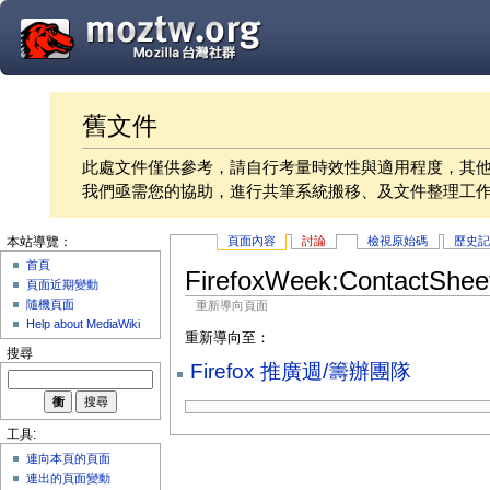
舊文件
此處文件僅供參考，請自行考量時效性與適用程度，其
我們亟需您的協助，進行共筆系統搬移、及文件整理工
頁面內容
討論
檢視原始碼
歷史
本站導覽：
首頁
FirefoxWeek:ContactShee
頁面近期變動
隨機頁面
重新導向頁面
Help about MediaWiki
重新導向至：
搜尋
Firefox 推廣週/籌辦團隊
工具:
連向本頁的頁面
連出的頁面變動