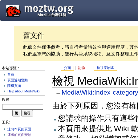
舊文件
此處文件僅供參考，請自行考量時效性與適用程度，其
我們亟需您的協助，進行共筆系統搬移、及文件整理工
介面
討論
檢視原始碼
本站導覽：
首頁
檢視 MediaWiki:
頁面近期變動
隨機頁面
←
MediaWiki:Index-categor
Help about MediaWiki
搜尋
由於下列原因，您沒有權
您請求的操作只有這些
工具:
本頁用來提供此 Wik
連向本頁的頁面
連出的頁面變動