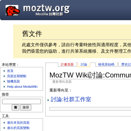
舊文件
此處文件僅供參考，請自行考量時效性與適用程度，其
我們亟需您的協助，進行共筆系統搬移、及文件整理工
計畫頁面
討論
檢視原始碼
歷史
本站導覽：
首頁
MozTW Wiki討論:Communit
頁面近期變動
隨機頁面
重新導向頁面
Help about MediaWiki
重新導向至：
搜尋
討論:社群工作室
工具:
連向本頁的頁面
連出的頁面變動