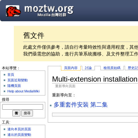
舊文件
此處文件僅供參考，請自行考量時效性與適用程度，其
我們亟需您的協助，進行共筆系統搬移、及文件整理工
頁面內容
討論
檢視原始碼
歷史
本站導覽：
首頁
Multi-extension installation
頁面近期變動
隨機頁面
重新導向頁面
Help about MediaWiki
重新導向至：
搜尋
多重套件安裝 第二集
工具:
連向本頁的頁面
連出的頁面變動