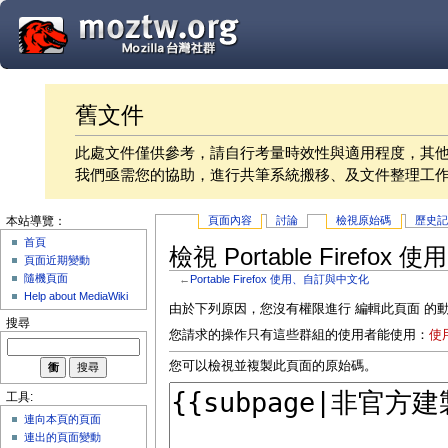
舊文件
此處文件僅供參考，請自行考量時效性與適用程度，其
我們亟需您的協助，進行共筆系統搬移、及文件整理工
頁面內容
討論
檢視原始碼
歷史
本站導覽：
首頁
檢視 Portable Firef
頁面近期變動
隨機頁面
←
Portable Firefox 使用、自訂與中文化
Help about MediaWiki
由於下列原因，您沒有權限進行 編輯此頁面 的
搜尋
您請求的操作只有這些群組的使用者能使用：
使
您可以檢視並複製此頁面的原始碼。
工具:
連向本頁的頁面
連出的頁面變動