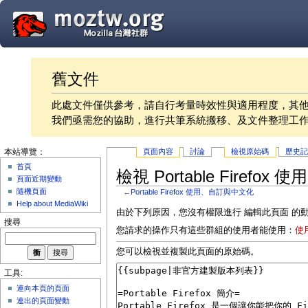
舊文件
此處文件僅供參考，請自行考量時效性與適用程度，其
我們亟需您的協助，進行共筆系統搬移、及文件整理工
頁面內容
討論
檢視原始碼
歷史
本站導覽：
首頁
檢視 Portable Firef
頁面近期變動
隨機頁面
←
Portable Firefox 使用、自訂與中文化
Help about MediaWiki
由於下列原因，您沒有權限進行 編輯此頁面 的
搜尋
您請求的操作只有這些群組的使用者能使用：
使
您可以檢視並複製此頁面的原始碼。
工具:
連向本頁的頁面
連出的頁面變動