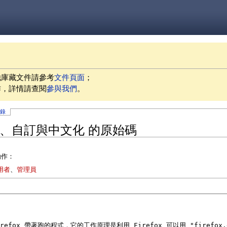
他庫藏文件請參考
文件頁面
；
作，詳情請查閱
參與我們
。
記錄
ox 使用、自訂與中文化 的原始碼
動作：
用者
、
管理員